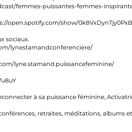
odcast/femmes-puissantes-femmes-inspirant
s://open.spotify.com/show/0k8VxDynTjy0Px
x sociaux.
com/lynestamandconferenciere/
.com/lyne.stamand.puissancefeminine/
fu8uY
connecter à sa puissance féminine, Activatri
férences, retraites, méditations, albums et 