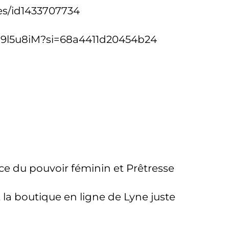
es/id1433707734
B9l5u8iM?si=68a4411d20454b24
ce du pouvoir féminin et Prêtresse
la boutique en ligne de Lyne juste