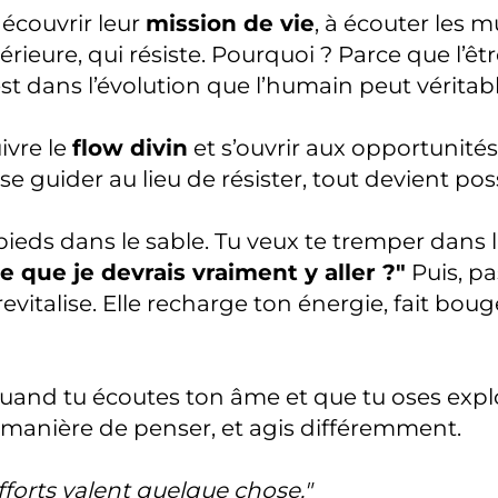
écouvrir leur
mission de vie
, à écouter les m
térieure, qui résiste. Pourquoi ? Parce que l’
’est dans l’évolution que l’humain peut véritab
uivre le
flow divin
et s’ouvrir aux opportunités
e guider au lieu de résister, tout devient poss
ieds dans le sable. Tu veux te tremper dans l’e
e que je devrais vraiment y aller ?"
Puis, pa
revitalise. Elle recharge ton énergie, fait boug
quand tu écoutes ton âme et que tu oses exp
a manière de penser, et agis différemment.
fforts valent quelque chose."