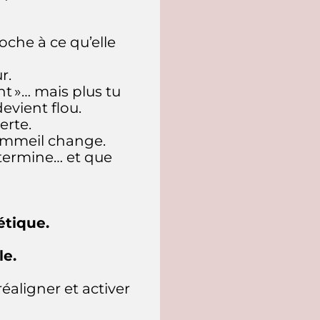
roche à ce qu’elle
r.
ent »… mais plus tu
devient flou.
erte.
ommeil change.
 termine… et que
étique.
le.
réaligner et activer