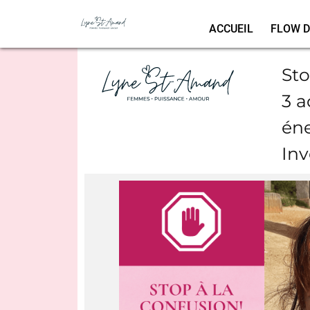
ACCUEIL
FLOW D
Sto
3 a
éne
Inv