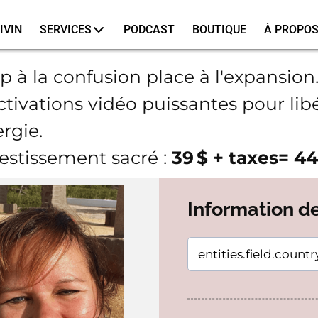
IVIN
SERVICES
PODCAST
BOUTIQUE
À PROPO
p à la confusion place à l'expansion
ctivations vidéo puissantes pour libé
rgie.
estissement sacré :
39 $ + taxes= 4
Information d