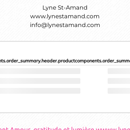
Lyne St-Amand
www.lynestamand.com
info@lynestamand.com
ts.order_summary.header.product
components.order_summa
ment Amour, gratitude et lumière wwww.ly