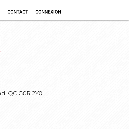
S
CONTACT
CONNEXION
!
nd, QC G0R 2Y0