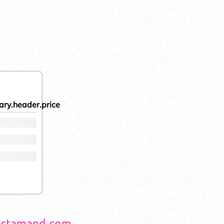
ry.header.price
nestamand.com