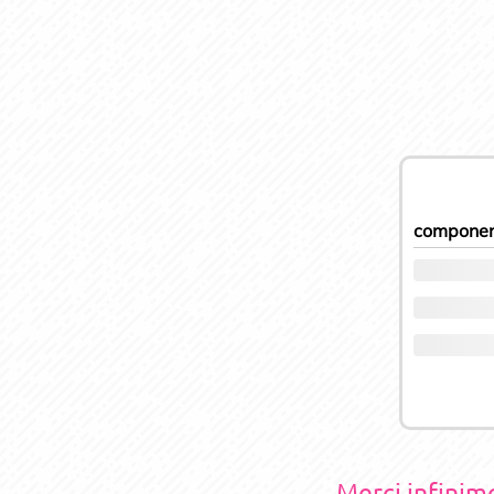
componen
Merci infini