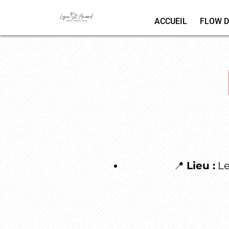
ACCUEIL
FLOW D
📍
Lieu :
Le