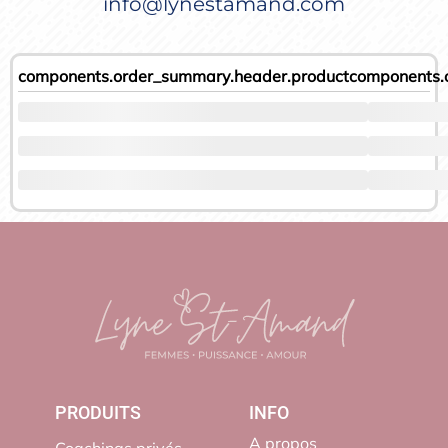
info@lynestamand.com
components.order_summary.header.product
components.
PRODUITS
INFO
A propos