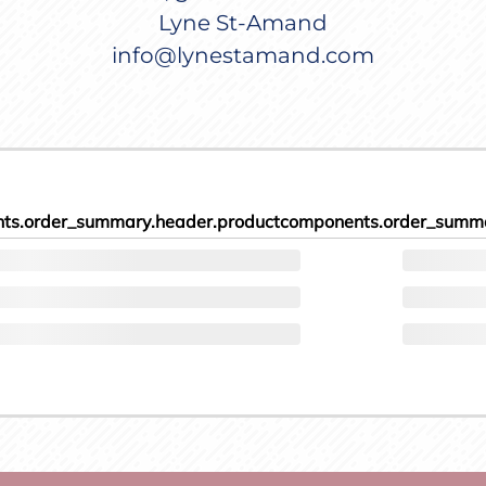
Lyne St-Amand
info@lynestamand.com
ts.order_summary.header.product
components.order_summa