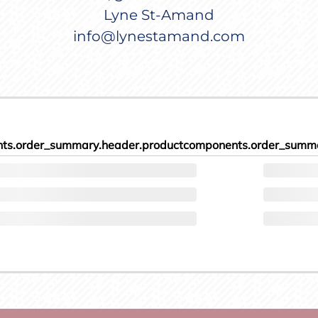
Lyne St-Amand
info@lynestamand.com
ts.order_summary.header.product
components.order_summa