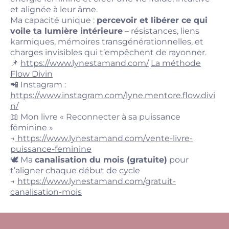
et alignée à leur âme.
Ma capacité unique :
percevoir et libérer ce qui
voile ta lumière intérieure
– résistances, liens
karmiques, mémoires transgénérationnelles, et
charges invisibles qui t’empêchent de rayonner.
📌
https://www.lynestamand.com/
La méthode
Flow Divin
📲 Instagram :
https://www.instagram.com/lyne.mentore.flow.divi
n/
📖 Mon livre « Reconnecter à sa puissance
féminine »
→
https://www.lynestamand.com/vente-livre-
puissance-feminine
🕊️ Ma
canalisation du mois (gratuite)
pour
t’aligner chaque début de cycle
→
https://www.lynestamand.com/gratuit-
canalisation-mois