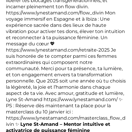
libérer tes blocages transgénérationnels, et
incarner pleinement ton flow divin.
https://www.lynestamand.com/flow_divin
Mon
voyage immersif en Espagne et à Ibiza : Une
expérience sacrée dans des lieux de haute
vibration pour activer tes dons, élever ton intuition
et reconnecter à ta puissance féminine. Un
message du cœur 💖
https://www.lynestamand.com/retraite-2025
Je
suis honorée de te compter parmi ces femmes
extraordinaires qui composent notre
communauté. Merci pour ta présence, ta lumière,
et ton engagement envers ta transformation
personnelle. Que 2025 soit une année où tu choisis
la légèreté, la joie et l’harmonie dans chaque
aspect de ta vie. Avec amour, gratitude et lumière,
Lyne St-Amand
https://www.lynestamand.com/
✨
PS : Réserve dès maintenant ta place pour la
masterclass du 10 janvier ici :
https://www.lynestamand.com/masterclass_flow_d
ivin
✨
Lyne St-Amand – Mentor intuitive et
activatrice de puissance féminine