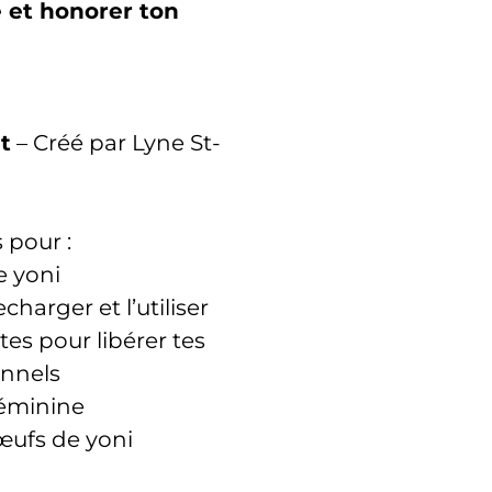
té et honorer ton
t
– Créé par Lyne St-
 pour :
e yoni
charger et l’utiliser
es pour libérer tes
onnels
féminine
’œufs de yoni