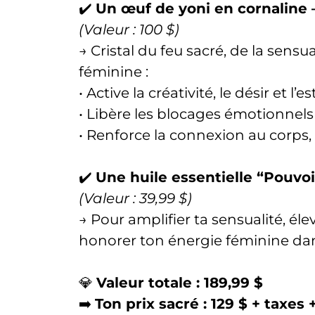
✔️
Un œuf de yoni en cornaline – 
(Valeur : 100 $)
→ Cristal du feu sacré, de la sensual
féminine :
• Active la créativité, le désir et l’
• Libère les blocages émotionnels 
• Renforce la connexion au corps, au
✔️
Une huile essentielle “Pouvo
(Valeur : 39,99 $)
→ Pour amplifier ta sensualité, élev
honorer ton énergie féminine dan
💎
Valeur totale : 189,99 $
➡️
Ton prix sacré : 129 $ + taxes