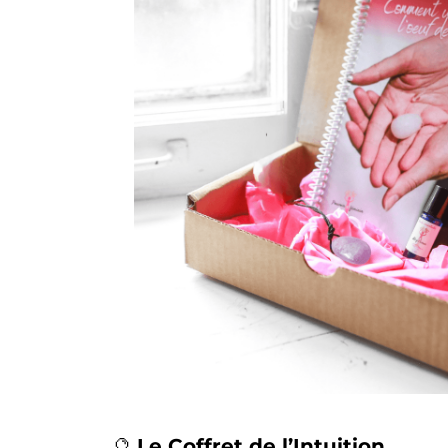
🔮
Le Coffret de l’Intuition