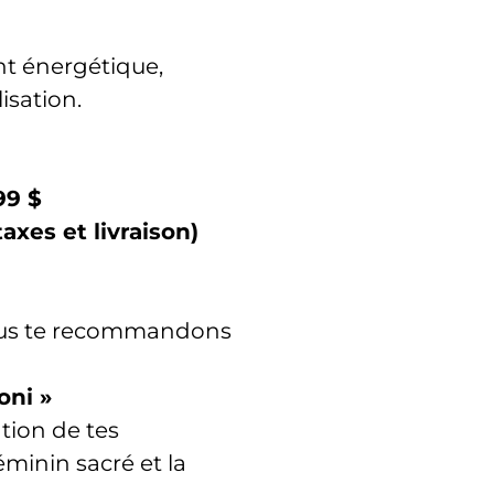
nt énergétique,
lisation.
99 $
axes et livraison)
ous te recommandons
oni »
ation de tes
minin sacré et la